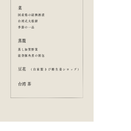
菜
国産鶏の紹興酒漬
台湾式大根餅
季節の一品
​蒸籠
蒸し加賀野菜
能登豚角煮の割包
​豆花
（自家製きび糖生姜シロップ）
​台湾茶