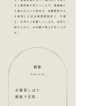
ら、毎朝田畑に入り、karchでお出し
する農作物を育てています。薬膳粥に
も使われている黒米は、有機肥料のみ
を使用した完全無農薬栽培で、手植
え、手刈りで収穫しています。金沢に
届けられた、白山麓の風土を召し上が
れ。
朝餐
8:
00
-11:
00
豆腐屋しばた
朝絞り豆乳