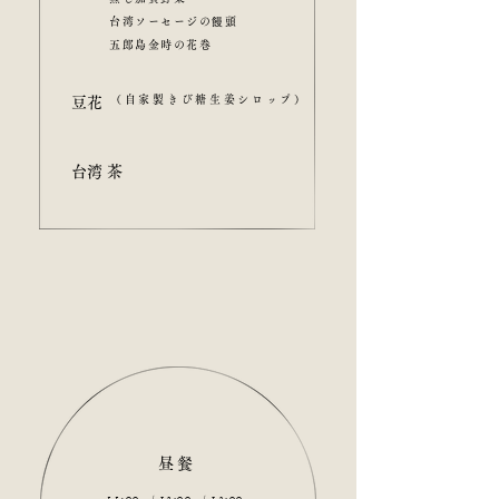
台湾ソーセージの饅頭
五郎島金時の花巻
（自家製きび糖生姜シロップ）
​豆花
​台湾茶
昼餐