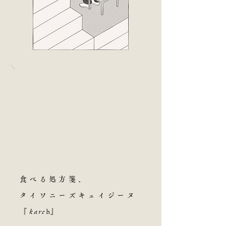
食べる処方箋、
タイワニーズキュイジーヌ
karc
h
『
』