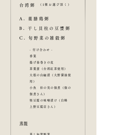
台湾粥
（1種お選び頂く）
A. 薬膳鶏粥
B. 干し貝柱の豆漿粥
C. 旬野菜の雑穀粥
- 付け合わせ -
香菜
揚げ春巻きの皮
茶葉蛋（台湾紅茶使用）
大根の山椒漬（大野醤油使
用）
小魚 松の実の佃煮（佃の
佃煮さん）
堅豆腐の味噌漬け（白峰
上野豆腐店さん）
​蒸籠
蒸し加賀野菜