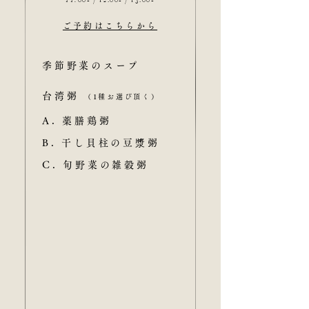
11:
00- / 12:00- / 13:00-
ご予約はこちらから
季節野菜のスープ
台湾粥
（1種お選び頂く）
A. 薬膳鶏粥
B. 干し貝柱の豆漿粥
C. 旬野菜の雑穀粥