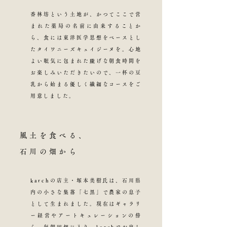
香林坊という土地が、かつてここで営
まれた薬局の名前に由来することか
ら、食には東洋医学思想をベースとし
たタイワニーズキュイジーヌを。心地
よい眠気に包まれた朧げな朝食時間を
お楽しみいただきたいので、一杯の豆
乳から始まる優しく繊細なコースをご
用意しました。
風土を食べる、
石川の畑から
karchの店主・塚本美樹氏は、石川県
内の小さな集落「七黒」で農家の息子
として生まれました。現在はギャラリ
ー経営やアートキュレーションの傍